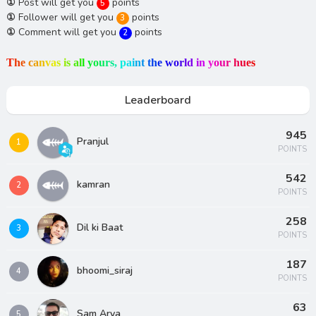
①
Post will get you
points
5
①
Follower will get you
points
3
①
Comment will get you
points
2
T
h
e
c
a
n
v
a
s
i
s
a
l
l
y
o
u
r
s
,
p
a
i
n
t
t
h
e
w
o
r
l
d
i
n
y
o
u
r
h
u
e
s
Leaderboard
945
Pranjul
1
POINTS
542
kamran
2
POINTS
258
Dil ki Baat
3
POINTS
187
bhoomi_siraj
4
POINTS
63
Sam Arya
5